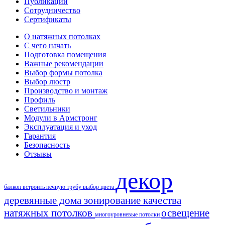
Публикации
Сотрудничество
Сертификаты
О натяжных потолках
С чего начать
Подготовка помещения
Важные рекомендации
Выбор формы потолка
Выбор люстр
Производство и монтаж
Профиль
Светильники
Модули в Армстронг
Эксплуатация и уход
Гарантия
Безопасность
Отзывы
декор
балкон
встроить печную трубу
выбор цвета
деревянные дома
зонирование
качества
натяжных потолков
освещение
многоуровневые потолки