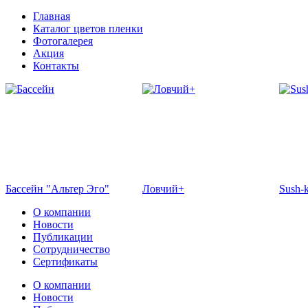
Главная
Каталог цветов пленки
Фотогалерея
Акция
Контакты
Бассейн "Альтер Эго"
Ловчий+
Sush-
О компании
Новости
Публикации
Сотрудничество
Сертификаты
О компании
Новости
Отель Эмеральд
Кафе "Флоранс"
Жемч