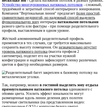
несколько зон
- сделать натяжной потолок в разных уровнях.
Устройство многоуровневых натяжных потолков
- сложный,
трудоёмкий и затратный способ интерьерного зонирования.
Компания "Вертикальная линия" предлагает
более простой,
сравнительно недорогой, но надежный способ выделить
функциональную зону
интерьера
натяжными потолками
разного цвета или фактуры - при помощи разделительного
профиля, выставленным в одном уровне.
Жёсткий алюминиевый разделительный профиль
применяется в тех случаях, где требуется максимально
сохранить высоту помещения. Он
незначительно опустит
уровень
натяжного потолка
(высота профиля 2
сантиметра),
поделит
его на
участки
нужной
конфигурации
и
надёжно зафиксирует пленку различных
цветов и фактур необходимых размеров.
Так, например, можно
в гостиной выделить зону отдыха
прямоугольником натяжного потолка
одинакового
с
обоями
цвета.
Усилить эффект зональности могут
р
азмещенные вдоль линии деления двух полотен
точечные
светильники
(на представленном видео:
светодиодные GX53 с корпусом белого цвета)
.