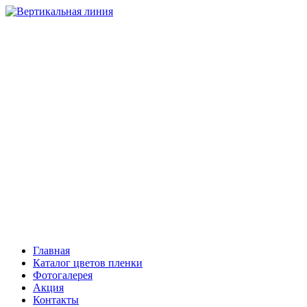
НАТЯЖНЫЕ ПОТОЛКИ
Компания “Вертикальная линия”
Тольятти
+7 (8482) 408-303, 503-206
Самара
+7 (846) 221-08-81
Сызрань
+7 (903) 301-08-01
Главная
Каталог цветов пленки
Фотогалерея
Акция
Контакты