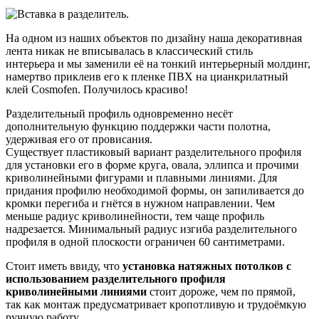
На одном из наших объектов по дизайну наша
декоративная
лента никак
не вписывалась в классический стиль
интерьера
и
мы заменили её на тонкий интерьерный молдинг,
намертво приклеив его к пленке ПВХ на цианкрилатный
клей Cosmofen. Получилось красиво!
Разделительный профиль одновременно несёт
дополнительную функцию поддержки части полотна,
удерживая его от провисания.
Существует пластиковый вариант разделительного профиля
для установки его в форме круга, овала, эллипса и прочими
криволинейными фигурами и плавными линиями. Для
придания профилю необходимой формы, он запиливается до
кромки перегиба и гнётся в нужном направлении. Чем
меньше радиус криволинейности, тем чаще профиль
надрезается. Минимальный радиус изгиба разделительного
профиля в одной плоскости ограничен 60 сантиметрами.
Стоит иметь ввиду, что
установка натяжных потолков с
использованием разделительного профиля
криволинейными линиями
стоит дороже, чем по прямой,
так как монтаж предусматривает кропотливую и трудоёмкую
ручную работу.