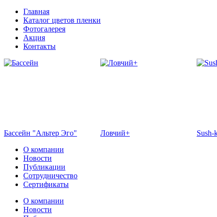
Главная
Каталог цветов пленки
Фотогалерея
Акция
Контакты
Бассейн "Альтер Эго"
Ловчий+
Sush-
О компании
Новости
Публикации
Сотрудничество
Сертификаты
О компании
Новости
Отель Эмеральд
Кафе "Флоранс"
Жемч