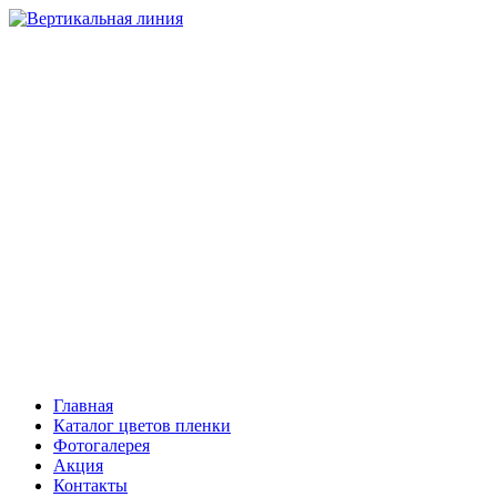
НАТЯЖНЫЕ ПОТОЛКИ
Компания “Вертикальная линия”
Тольятти
+7 (8482) 408-303, 503-206
Самара
+7 (846) 221-08-81
Сызрань
+7 (903) 301-08-01
Главная
Каталог цветов пленки
Фотогалерея
Акция
Контакты