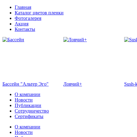
Главная
Каталог цветов пленки
Фотогалерея
Акция
Контакты
Бассейн "Альтер Эго"
Ловчий+
Sush-
О компании
Новости
Публикации
Сотрудничество
Сертификаты
О компании
Новости
Отель Эмеральд
Кафе "Флоранс"
Жемч