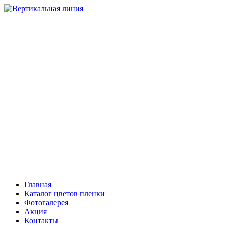
НАТЯЖНЫЕ ПОТОЛКИ
Компания “Вертикальная линия”
Тольятти
+7 (8482) 408-303, 503-206
Самара
+7 (846) 221-08-81
Сызрань
+7 (903) 301-08-01
Главная
Каталог цветов пленки
Фотогалерея
Акция
Контакты