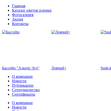
Главная
Каталог цветов пленки
Фотогалерея
Акция
Контакты
Бассейн "Альтер Эго"
Ловчий+
Sush-
О компании
Новости
Публикации
Сотрудничество
Сертификаты
О компании
Новости
Отель Эмеральд
Кафе "Флоранс"
Жемч