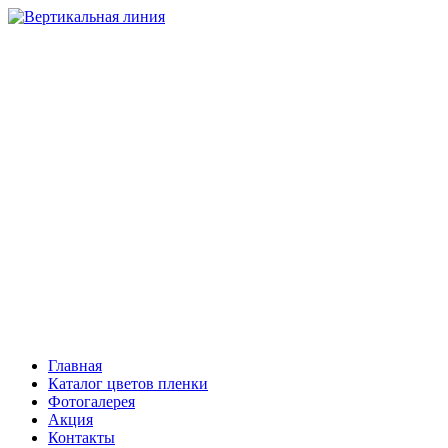
НАТЯЖНЫЕ ПОТОЛКИ
Компания “Вертикальная линия”
Тольятти
+7 (8482) 408-303, 503-206
Самара
+7 (846) 221-08-81
Сызрань
+7 (903) 301-08-01
Главная
Каталог цветов пленки
Фотогалерея
Акция
Контакты