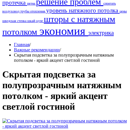
решение проблем
протечка
пятна
спрятать
уровень натяжного потолка
воздуховод
трубы отопления
цены
шторы с натяжным
шведская стенка
шкаф купе
экономия
потолком
электрика
Главная
/
Важные рекомендации
/
Скрытая подсветка за полупрозрачным натяжным
потолком - яркий акцент светлой гостиной
Скрытая подсветка за
полупрозрачным натяжным
потолком - яркий акцент
светлой гостиной