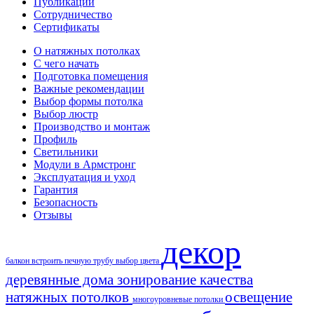
Публикации
Сотрудничество
Сертификаты
О натяжных потолках
С чего начать
Подготовка помещения
Важные рекомендации
Выбор формы потолка
Выбор люстр
Производство и монтаж
Профиль
Светильники
Модули в Армстронг
Эксплуатация и уход
Гарантия
Безопасность
Отзывы
декор
балкон
встроить печную трубу
выбор цвета
деревянные дома
зонирование
качества
натяжных потолков
освещение
многоуровневые потолки