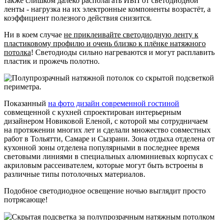
также слишком далеко располагать ИБП от светодиодной
ленты - нагрузка на их электронные компоненты возрастёт, а
коэффициент полезного действия снизится.
Ни в коем случае
не приклеивайте светодиодную ленту к
пластиковому профилю и очень близко к плёнке натяжного
потолка
! Светодиоды сильно нагреваются и могут расплавить
пластик и прожечь полотно.
Показанный
на фото дизайн современной гостиной
совмещенной с кухней спроектирован интерьерным
дизайнером Новиковой Еленой, с которой мы сотрудничаем
на протяжении многих лет и сделали множество совместных
работ в Тольятти, Самаре и Сызрани. Зона отдыха отделена от
кухонной зоны отделена популярными в последнее время
световыми линиями в специальных алюминиевых корпусах с
акриловым рассеивателем, которые могут быть встроены в
различные типы потолочных материалов.
Подобное светодиодное освещение ночью выглядит просто
потрясающе!