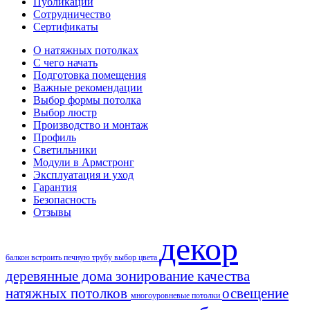
Публикации
Сотрудничество
Сертификаты
О натяжных потолках
С чего начать
Подготовка помещения
Важные рекомендации
Выбор формы потолка
Выбор люстр
Производство и монтаж
Профиль
Светильники
Модули в Армстронг
Эксплуатация и уход
Гарантия
Безопасность
Отзывы
декор
балкон
встроить печную трубу
выбор цвета
деревянные дома
зонирование
качества
натяжных потолков
освещение
многоуровневые потолки