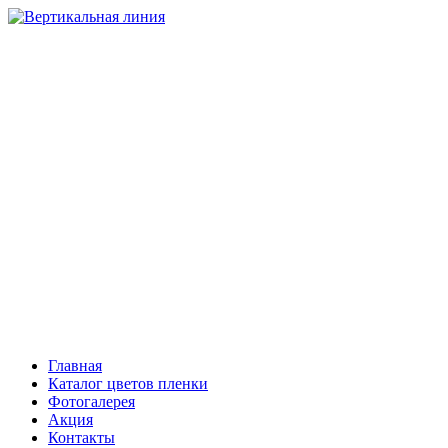
НАТЯЖНЫЕ ПОТОЛКИ
Компания “Вертикальная линия”
Тольятти
+7 (8482) 408-303, 503-206
Самара
+7 (846) 221-08-81
Сызрань
+7 (903) 301-08-01
Главная
Каталог цветов пленки
Фотогалерея
Акция
Контакты