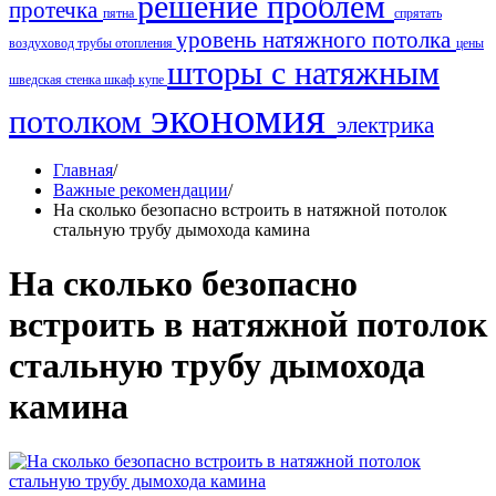
решение проблем
протечка
пятна
спрятать
уровень натяжного потолка
воздуховод
трубы отопления
цены
шторы с натяжным
шведская стенка
шкаф купе
экономия
потолком
электрика
Главная
/
Важные рекомендации
/
На сколько безопасно встроить в натяжной потолок
стальную трубу дымохода камина
На сколько безопасно
встроить в натяжной потолок
стальную трубу дымохода
камина