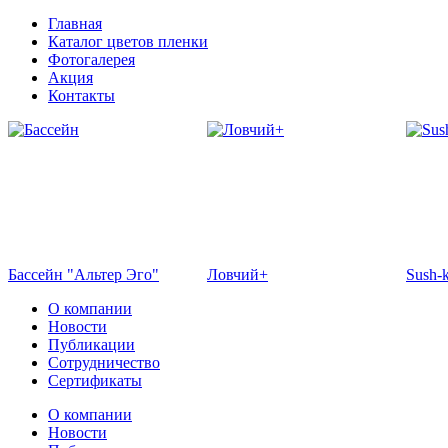
Главная
Каталог цветов пленки
Фотогалерея
Акция
Контакты
Бассейн "Альтер Эго"
Ловчий+
Sush-
О компании
Новости
Публикации
Сотрудничество
Сертификаты
О компании
Новости
Отель Эмеральд
Кафе "Флоранс"
Жемч