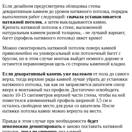
Если дизайном предусмотрена облицовка стены
декоративным камнем до уровня натяжного потолка, порядок
выполнения работ следующий:
сначала устанавливается
натяжной потолок
, а затем выкладываются камни.
Крепить натяжной потолок к стене, выложенной
натуральным камнем разной толщины, - не лучший вариант,
багет (профиль натяжного потолка) ляжет криво!
Можно смонтировать натяжной потолок поверх камней
прямолинейно на универсальный или потолочный багет с
брусом, но в этом случае монтаж выйдет немного дороже и
останется неравномерная щель со стороны каменной кладки.
Если декоративный камень уже выложен
от пола до самого
верха, тогда верхние ряды камней лучше убрать до установки
натяжного потолка, так как он заправляется шпателем снизу
вверх в монтажный паз профиля. Достаточно освободить
около 10-15 сантиметров верхней части стены, чтобы на ней
поместился алюминиевый профиль шириной 3,5 см и
осталось свободное место для руки со шпателем. После
натяжки потолка камни можно вернуть на место.
Правда в этом случае
при необходимости
будет
невозможно демонтировать
и заново поставить натяжной
потолок,
пока не снимешь
ряд камней.