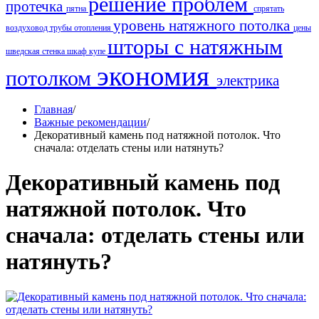
решение проблем
протечка
пятна
спрятать
уровень натяжного потолка
воздуховод
трубы отопления
цены
шторы с натяжным
шведская стенка
шкаф купе
экономия
потолком
электрика
Главная
/
Важные рекомендации
/
Декоративный камень под натяжной потолок. Что
сначала: отделать стены или натянуть?
Декоративный камень под
натяжной потолок. Что
сначала: отделать стены или
натянуть?