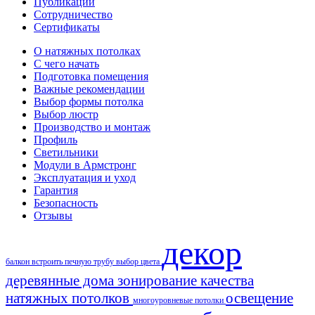
Публикации
Сотрудничество
Сертификаты
О натяжных потолках
С чего начать
Подготовка помещения
Важные рекомендации
Выбор формы потолка
Выбор люстр
Производство и монтаж
Профиль
Светильники
Модули в Армстронг
Эксплуатация и уход
Гарантия
Безопасность
Отзывы
декор
балкон
встроить печную трубу
выбор цвета
деревянные дома
зонирование
качества
натяжных потолков
освещение
многоуровневые потолки