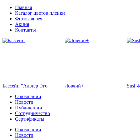
Главная
Каталог цветов пленки
Фотогалерея
Акция
Контакты
Бассейн "Альтер Эго"
Ловчий+
Sush-
О компании
Новости
Публикации
Сотрудничество
Сертификаты
О компании
Новости
Отель Эмеральд
Кафе "Флоранс"
Жемч