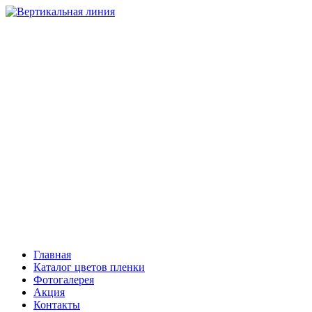
НАТЯЖНЫЕ ПОТОЛКИ
Компания “Вертикальная линия”
Тольятти
+7 (8482) 408-303, 503-206
Самара
+7 (846) 221-08-81
Сызрань
+7 (903) 301-08-01
Главная
Каталог цветов пленки
Фотогалерея
Акция
Контакты