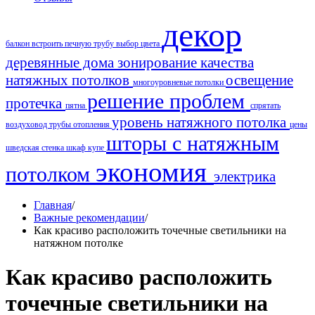
декор
балкон
встроить печную трубу
выбор цвета
деревянные дома
зонирование
качества
натяжных потолков
освещение
многоуровневые потолки
решение проблем
протечка
пятна
спрятать
уровень натяжного потолка
воздуховод
трубы отопления
цены
шторы с натяжным
шведская стенка
шкаф купе
экономия
потолком
электрика
Главная
/
Важные рекомендации
/
Как красиво расположить точечные светильники на
натяжном потолке
Как красиво расположить
точечные светильники на