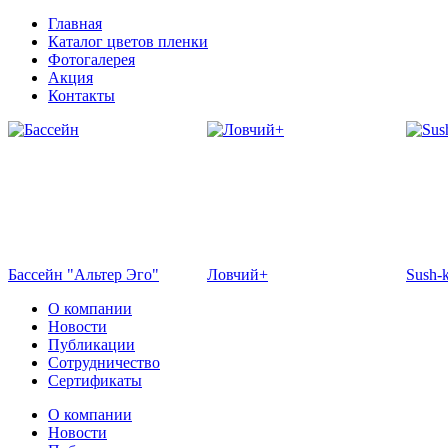
Главная
Каталог цветов пленки
Фотогалерея
Акция
Контакты
Бассейн "Альтер Эго"
Ловчий+
Sush-
О компании
Новости
Публикации
Сотрудничество
Сертификаты
О компании
Новости
Отель Эмеральд
Кафе "Флоранс"
Жемч