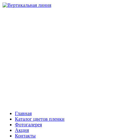
НАТЯЖНЫЕ ПОТОЛКИ
Компания “Вертикальная линия”
Тольятти
+7 (8482) 408-303, 503-206
Самара
+7 (846) 221-08-81
Сызрань
+7 (903) 301-08-01
Главная
Каталог цветов пленки
Фотогалерея
Акция
Контакты