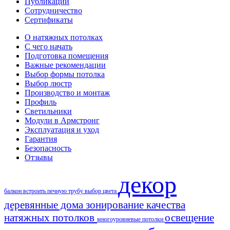
Публикации
Сотрудничество
Сертификаты
О натяжных потолках
С чего начать
Подготовка помещения
Важные рекомендации
Выбор формы потолка
Выбор люстр
Производство и монтаж
Профиль
Светильники
Модули в Армстронг
Эксплуатация и уход
Гарантия
Безопасность
Отзывы
декор
балкон
встроить печную трубу
выбор цвета
деревянные дома
зонирование
качества
натяжных потолков
освещение
многоуровневые потолки