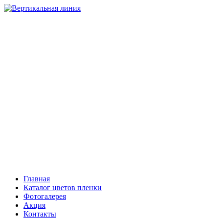
НАТЯЖНЫЕ ПОТОЛКИ
Компания “Вертикальная линия”
Тольятти
+7 (8482) 408-303, 503-206
Самара
+7 (846) 221-08-81
Сызрань
+7 (903) 301-08-01
Главная
Каталог цветов пленки
Фотогалерея
Акция
Контакты