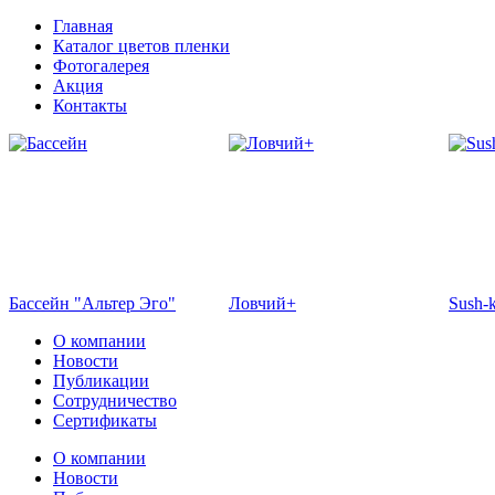
Главная
Каталог цветов пленки
Фотогалерея
Акция
Контакты
Бассейн "Альтер Эго"
Ловчий+
Sush-
О компании
Новости
Публикации
Сотрудничество
Сертификаты
О компании
Новости
Отель Эмеральд
Кафе "Флоранс"
Жемч