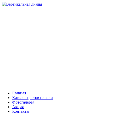
НАТЯЖНЫЕ ПОТОЛКИ
Компания “Вертикальная линия”
Тольятти
+7 (8482) 408-303, 503-206
Самара
+7 (846) 221-08-81
Сызрань
+7 (903) 301-08-01
Главная
Каталог цветов пленки
Фотогалерея
Акция
Контакты