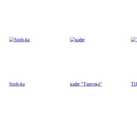
Sush-ka
кафе "Тарелка"
ТЦ
Жемчужина Жигулей