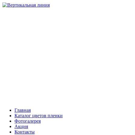
НАТЯЖНЫЕ ПОТОЛКИ
Компания “Вертикальная линия”
Тольятти
+7 (8482) 408-303, 503-206
Самара
+7 (846) 221-08-81
Сызрань
+7 (903) 301-08-01
Главная
Каталог цветов пленки
Фотогалерея
Акция
Контакты