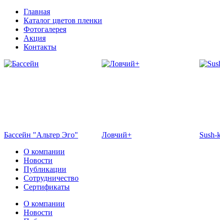
Главная
Каталог цветов пленки
Фотогалерея
Акция
Контакты
Бассейн "Альтер Эго"
Ловчий+
Sush-
О компании
Новости
Публикации
Сотрудничество
Сертификаты
О компании
Новости
Отель Эмеральд
Кафе "Флоранс"
Жемч